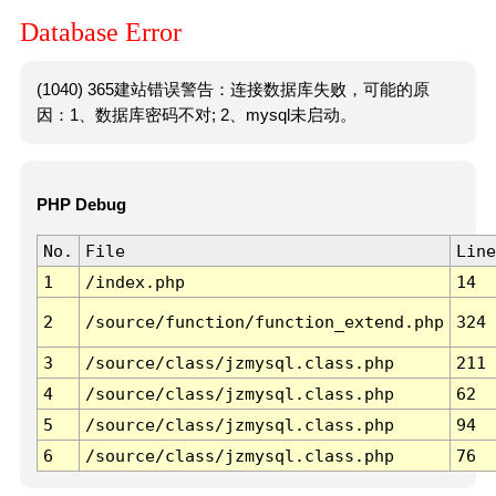
Database Error
(1040) 365建站错误警告：连接数据库失败，可能的原
因：1、数据库密码不对; 2、mysql未启动。
PHP Debug
No.
File
Line
1
/index.php
14
2
/source/function/function_extend.php
324
3
/source/class/jzmysql.class.php
211
4
/source/class/jzmysql.class.php
62
5
/source/class/jzmysql.class.php
94
6
/source/class/jzmysql.class.php
76