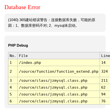
Database Error
(1040) 365建站错误警告：连接数据库失败，可能的原
因：1、数据库密码不对; 2、mysql未启动。
PHP Debug
No.
File
Line
1
/index.php
14
2
/source/function/function_extend.php
324
3
/source/class/jzmysql.class.php
211
4
/source/class/jzmysql.class.php
62
5
/source/class/jzmysql.class.php
94
6
/source/class/jzmysql.class.php
76