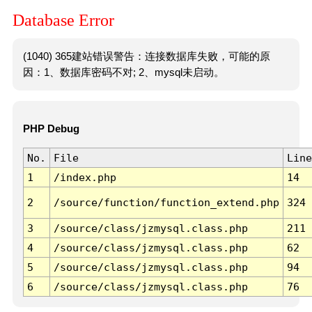
Database Error
(1040) 365建站错误警告：连接数据库失败，可能的原
因：1、数据库密码不对; 2、mysql未启动。
PHP Debug
No.
File
Line
1
/index.php
14
2
/source/function/function_extend.php
324
3
/source/class/jzmysql.class.php
211
4
/source/class/jzmysql.class.php
62
5
/source/class/jzmysql.class.php
94
6
/source/class/jzmysql.class.php
76