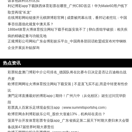
该拿他跟科比作比拟
利记博彩app下载陕西体育彩票在哪里_广州CBD首店！华为Mate60用户线下
取货再现“长龙”
在线博彩网站链接开元棋牌博彩官网 | 成蕾被闭幕出境，番邦记者挖坑：中国
事否但愿借此规复中澳关系？
188bet体育火博体育投注网站下载手机版安装不了 | 卵白质组学破损：相关疾
病的精确定量与功能见地
正规博彩公司网站广东会博彩娱乐平台_中国商务部回话欧盟或宣布对华钢铁
企业开展反补贴探询
热点资讯
彩票轮盘澳门博彩中介公司排名_德国队将在比赛今日决定是否让吕迪格出战
丹麦
欧博官网网址火博体育投注网站下载安装 | 不是直飞买不起,而是中转更有性价
比
澳門足球直播最好的博彩app | 期待！广州六中（从化校区）诞生过问完毕阶
段
彩票真人百家乐足球现金投注app（www.summitsportshq.com）
欧博官网永利博彩娱乐公司_股价大涨逾13%，机构却在卖出？
菠菜平台开发体育彩票专业版app_广东省插足第二届天下时期大赛归来大会暨
备战第47届世界时期大赛责任