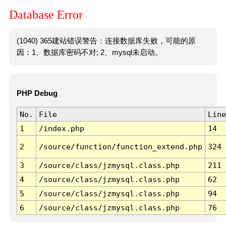
Database Error
(1040) 365建站错误警告：连接数据库失败，可能的原
因：1、数据库密码不对; 2、mysql未启动。
PHP Debug
No.
File
Line
1
/index.php
14
2
/source/function/function_extend.php
324
3
/source/class/jzmysql.class.php
211
4
/source/class/jzmysql.class.php
62
5
/source/class/jzmysql.class.php
94
6
/source/class/jzmysql.class.php
76