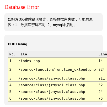
Database Error
(1040) 365建站错误警告：连接数据库失败，可能的原
因：1、数据库密码不对; 2、mysql未启动。
PHP Debug
No.
File
Line
1
/index.php
14
2
/source/function/function_extend.php
324
3
/source/class/jzmysql.class.php
211
4
/source/class/jzmysql.class.php
62
5
/source/class/jzmysql.class.php
94
6
/source/class/jzmysql.class.php
76