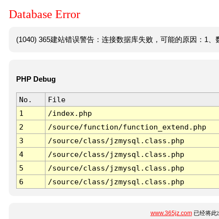
Database Error
(1040) 365建站错误警告：连接数据库失败，可能的原因：1、数
PHP Debug
No.
File
1
/index.php
2
/source/function/function_extend.php
3
/source/class/jzmysql.class.php
4
/source/class/jzmysql.class.php
5
/source/class/jzmysql.class.php
6
/source/class/jzmysql.class.php
www.365jz.com
已经将此