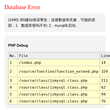
Database Error
(1040) 365建站错误警告：连接数据库失败，可能的原
因：1、数据库密码不对; 2、mysql未启动。
PHP Debug
No.
File
Line
1
/index.php
14
2
/source/function/function_extend.php
324
3
/source/class/jzmysql.class.php
211
4
/source/class/jzmysql.class.php
62
5
/source/class/jzmysql.class.php
94
6
/source/class/jzmysql.class.php
76