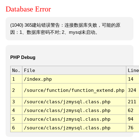
Database Error
(1040) 365建站错误警告：连接数据库失败，可能的原
因：1、数据库密码不对; 2、mysql未启动。
PHP Debug
No.
File
Line
1
/index.php
14
2
/source/function/function_extend.php
324
3
/source/class/jzmysql.class.php
211
4
/source/class/jzmysql.class.php
62
5
/source/class/jzmysql.class.php
94
6
/source/class/jzmysql.class.php
76