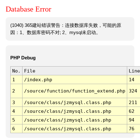
Database Error
(1040) 365建站错误警告：连接数据库失败，可能的原
因：1、数据库密码不对; 2、mysql未启动。
PHP Debug
No.
File
Line
1
/index.php
14
2
/source/function/function_extend.php
324
3
/source/class/jzmysql.class.php
211
4
/source/class/jzmysql.class.php
62
5
/source/class/jzmysql.class.php
94
6
/source/class/jzmysql.class.php
76