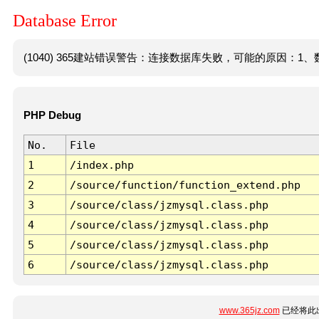
Database Error
(1040) 365建站错误警告：连接数据库失败，可能的原因：1、数
PHP Debug
No.
File
1
/index.php
2
/source/function/function_extend.php
3
/source/class/jzmysql.class.php
4
/source/class/jzmysql.class.php
5
/source/class/jzmysql.class.php
6
/source/class/jzmysql.class.php
www.365jz.com
已经将此