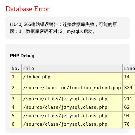
Database Error
(1040) 365建站错误警告：连接数据库失败，可能的原
因：1、数据库密码不对; 2、mysql未启动。
PHP Debug
No.
File
Line
1
/index.php
14
2
/source/function/function_extend.php
324
3
/source/class/jzmysql.class.php
211
4
/source/class/jzmysql.class.php
62
5
/source/class/jzmysql.class.php
94
6
/source/class/jzmysql.class.php
76