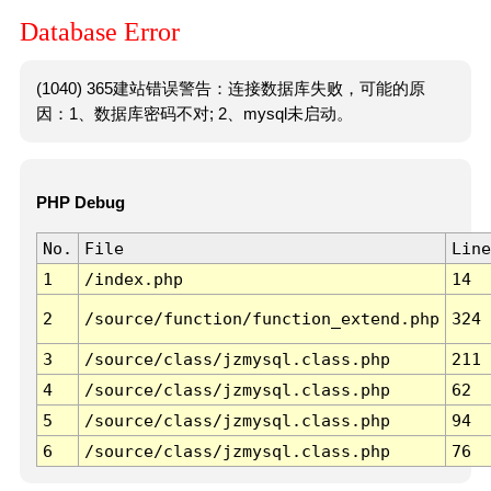
Database Error
(1040) 365建站错误警告：连接数据库失败，可能的原
因：1、数据库密码不对; 2、mysql未启动。
PHP Debug
No.
File
Line
1
/index.php
14
2
/source/function/function_extend.php
324
3
/source/class/jzmysql.class.php
211
4
/source/class/jzmysql.class.php
62
5
/source/class/jzmysql.class.php
94
6
/source/class/jzmysql.class.php
76