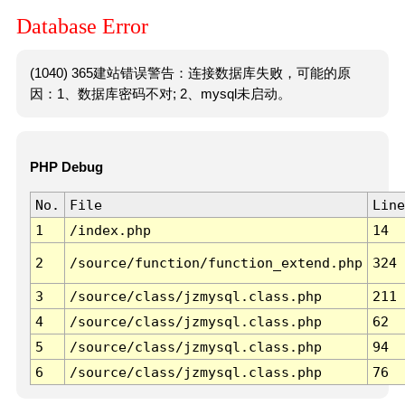
Database Error
(1040) 365建站错误警告：连接数据库失败，可能的原
因：1、数据库密码不对; 2、mysql未启动。
PHP Debug
No.
File
Line
1
/index.php
14
2
/source/function/function_extend.php
324
3
/source/class/jzmysql.class.php
211
4
/source/class/jzmysql.class.php
62
5
/source/class/jzmysql.class.php
94
6
/source/class/jzmysql.class.php
76