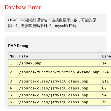
Database Error
(1040) 365建站错误警告：连接数据库失败，可能的原
因：1、数据库密码不对; 2、mysql未启动。
PHP Debug
No.
File
Line
1
/index.php
14
2
/source/function/function_extend.php
324
3
/source/class/jzmysql.class.php
211
4
/source/class/jzmysql.class.php
62
5
/source/class/jzmysql.class.php
94
6
/source/class/jzmysql.class.php
76