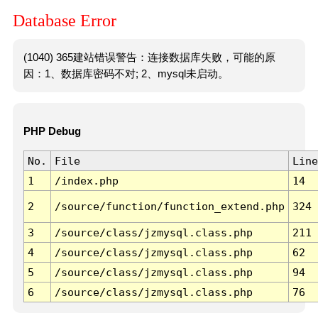
Database Error
(1040) 365建站错误警告：连接数据库失败，可能的原
因：1、数据库密码不对; 2、mysql未启动。
PHP Debug
No.
File
Line
1
/index.php
14
2
/source/function/function_extend.php
324
3
/source/class/jzmysql.class.php
211
4
/source/class/jzmysql.class.php
62
5
/source/class/jzmysql.class.php
94
6
/source/class/jzmysql.class.php
76