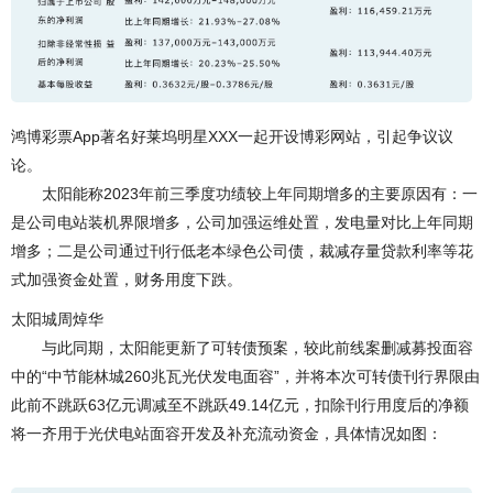
鸿博彩票App著名好莱坞明星XXX一起开设博彩网站，引起争议议
论。
太阳能称2023年前三季度功绩较上年同期增多的主要原因有：一
是公司电站装机界限增多，公司加强运维处置，发电量对比上年同期
增多；二是公司通过刊行低老本绿色公司债，裁减存量贷款利率等花
式加强资金处置，财务用度下跌。
太阳城周焯华
与此同期，太阳能更新了可转债预案，较此前线案删减募投面容
中的“中节能林城260兆瓦光伏发电面容”，并将本次可转债刊行界限由
此前不跳跃63亿元调减至不跳跃49.14亿元，扣除刊行用度后的净额
将一齐用于光伏电站面容开发及补充流动资金，具体情况如图：