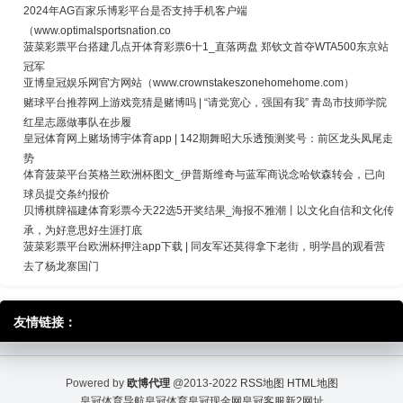
2024年AG百家乐博彩平台是否支持手机客户端
（www.optimalsportsnation.co
菠菜彩票平台搭建几点开体育彩票6十1_直落两盘 郑钦文首夺WTA500东京站
冠军
亚博皇冠娱乐网官方网站（www.crownstakeszonehomehome.com）
赌球平台推荐网上游戏竞猜是赌博吗 | “请党宽心，强国有我” 青岛市技师学院
红星志愿做事队在步履
皇冠体育网上赌场博宇体育app | 142期舞昭大乐透预测奖号：前区龙头凤尾走
势
体育菠菜平台英格兰欧洲杯图文_伊普斯维奇与蓝军商说念哈钦森转会，已向
球员提交条约报价
贝博棋牌福建体育彩票今天22选5开奖结果_海报不雅潮丨以文化自信和文化传
承，为好意思好生涯打底
菠菜彩票平台欧洲杯押注app下载 | 同友军还莫得拿下老街，明学昌的观看营
去了杨龙寨国门
友情链接：
Powered by
欧博代理
@2013-2022
RSS地图
HTML地图
皇冠体育导航
皇冠体育
皇冠现金网
皇冠客服
新2网址