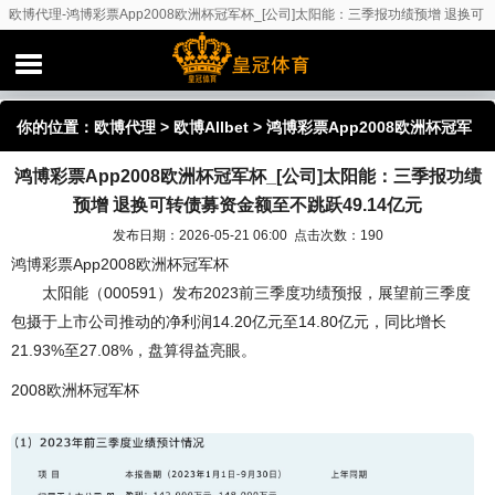
欧博代理-鸿博彩票App2008欧洲杯冠军杯_[公司]太阳能：三季报功绩预增 退换可
转债募资金额至不跳跃49.14亿元
你的位置：
欧博代理
>
欧博Allbet
> 鸿博彩票App2008欧洲杯冠军
鸿博彩票App2008欧洲杯冠军杯_[公司]太阳能：三季报功绩
杯_[公司]太阳能：三季报功绩预增 退换可转债募资金额至不跳跃
预增 退换可转债募资金额至不跳跃49.14亿元
49.14亿元
发布日期：2026-05-21 06:00 点击次数：190
鸿博彩票App2008欧洲杯冠军杯
太阳能（000591）发布2023前三季度功绩预报，展望前三季度
包摄于上市公司推动的净利润14.20亿元至14.80亿元，同比增长
21.93%至27.08%，盘算得益亮眼。
2008欧洲杯冠军杯