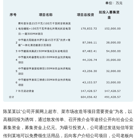
陈某某以“公司开展网上超市、菜市场改造等项目需要资金”为名，以
高额回报为诱饵，通过散发传单、召开推介会等途径公开向社会公众
募集资金，募集资金上亿元。为吸引投资人，公司通过发送短信等宣
传到某地可以免费领生活用品，后向客户介绍公司项目，公司老板向