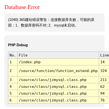
Database Error
(1040) 365建站错误警告：连接数据库失败，可能的原
因：1、数据库密码不对; 2、mysql未启动。
PHP Debug
No.
File
Line
1
/index.php
14
2
/source/function/function_extend.php
324
3
/source/class/jzmysql.class.php
211
4
/source/class/jzmysql.class.php
62
5
/source/class/jzmysql.class.php
94
6
/source/class/jzmysql.class.php
76