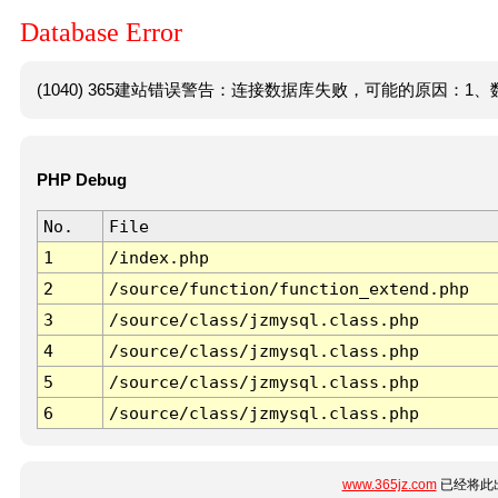
Database Error
(1040) 365建站错误警告：连接数据库失败，可能的原因：1、数
PHP Debug
No.
File
1
/index.php
2
/source/function/function_extend.php
3
/source/class/jzmysql.class.php
4
/source/class/jzmysql.class.php
5
/source/class/jzmysql.class.php
6
/source/class/jzmysql.class.php
www.365jz.com
已经将此