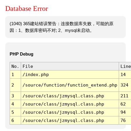
Database Error
(1040) 365建站错误警告：连接数据库失败，可能的原
因：1、数据库密码不对; 2、mysql未启动。
PHP Debug
No.
File
Line
1
/index.php
14
2
/source/function/function_extend.php
324
3
/source/class/jzmysql.class.php
211
4
/source/class/jzmysql.class.php
62
5
/source/class/jzmysql.class.php
94
6
/source/class/jzmysql.class.php
76