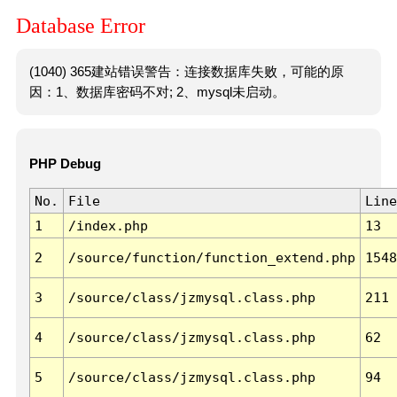
Database Error
(1040) 365建站错误警告：连接数据库失败，可能的原
因：1、数据库密码不对; 2、mysql未启动。
PHP Debug
No.
File
Line
1
/index.php
13
2
/source/function/function_extend.php
1548
3
/source/class/jzmysql.class.php
211
4
/source/class/jzmysql.class.php
62
5
/source/class/jzmysql.class.php
94