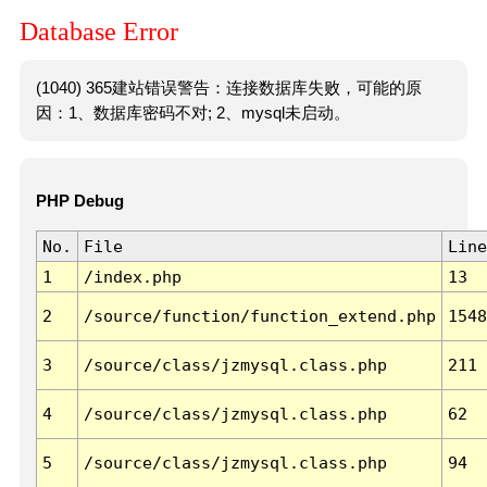
Database Error
(1040) 365建站错误警告：连接数据库失败，可能的原
因：1、数据库密码不对; 2、mysql未启动。
PHP Debug
No.
File
Line
1
/index.php
13
2
/source/function/function_extend.php
1548
3
/source/class/jzmysql.class.php
211
4
/source/class/jzmysql.class.php
62
5
/source/class/jzmysql.class.php
94