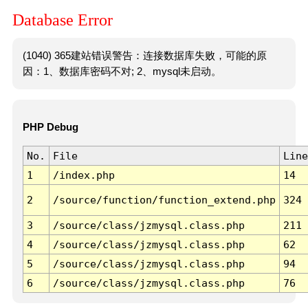
Database Error
(1040) 365建站错误警告：连接数据库失败，可能的原
因：1、数据库密码不对; 2、mysql未启动。
PHP Debug
No.
File
Line
1
/index.php
14
2
/source/function/function_extend.php
324
3
/source/class/jzmysql.class.php
211
4
/source/class/jzmysql.class.php
62
5
/source/class/jzmysql.class.php
94
6
/source/class/jzmysql.class.php
76