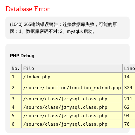
Database Error
(1040) 365建站错误警告：连接数据库失败，可能的原
因：1、数据库密码不对; 2、mysql未启动。
PHP Debug
No.
File
Line
1
/index.php
14
2
/source/function/function_extend.php
324
3
/source/class/jzmysql.class.php
211
4
/source/class/jzmysql.class.php
62
5
/source/class/jzmysql.class.php
94
6
/source/class/jzmysql.class.php
76