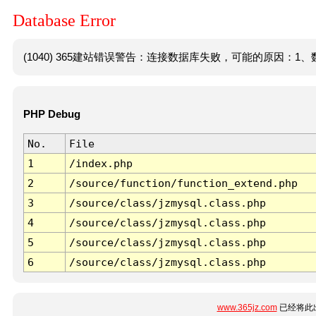
Database Error
(1040) 365建站错误警告：连接数据库失败，可能的原因：1、数
PHP Debug
No.
File
1
/index.php
2
/source/function/function_extend.php
3
/source/class/jzmysql.class.php
4
/source/class/jzmysql.class.php
5
/source/class/jzmysql.class.php
6
/source/class/jzmysql.class.php
www.365jz.com
已经将此