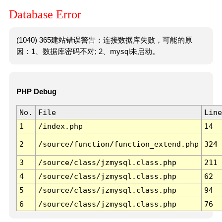
Database Error
(1040) 365建站错误警告：连接数据库失败，可能的原
因：1、数据库密码不对; 2、mysql未启动。
PHP Debug
No.
File
Line
1
/index.php
14
2
/source/function/function_extend.php
324
3
/source/class/jzmysql.class.php
211
4
/source/class/jzmysql.class.php
62
5
/source/class/jzmysql.class.php
94
6
/source/class/jzmysql.class.php
76