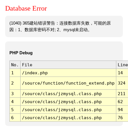
Database Error
(1040) 365建站错误警告：连接数据库失败，可能的原
因：1、数据库密码不对; 2、mysql未启动。
PHP Debug
No.
File
Line
1
/index.php
14
2
/source/function/function_extend.php
324
3
/source/class/jzmysql.class.php
211
4
/source/class/jzmysql.class.php
62
5
/source/class/jzmysql.class.php
94
6
/source/class/jzmysql.class.php
76